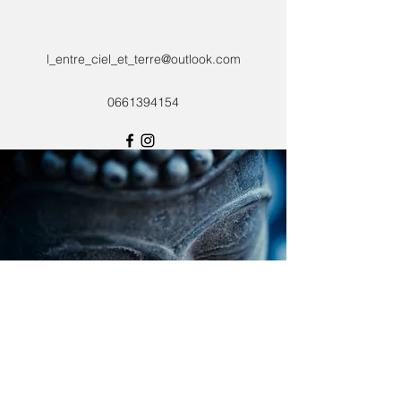
l_entre_ciel_et_terre@outlook.com
0661394154
L'Entre Ciel Et Terre